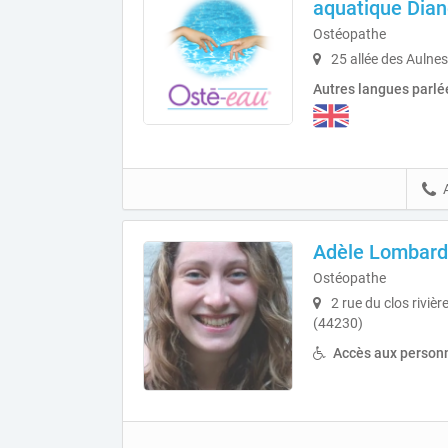
aquatique Dian
Ostéopathe
25 allée des Aulne
Autres langues parlé
Adèle Lombard
Ostéopathe
2 rue du clos rivièr
(44230)
Accès aux personn