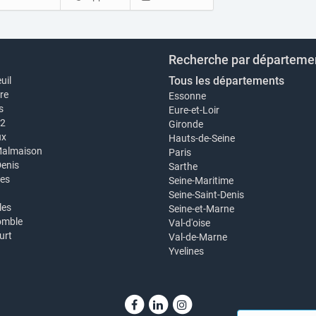
Recherche par départeme
Tous les départements
uil
re
Essonne
s
Eure-et-Loir
12
Gironde
ux
Hauts-de-Seine
Malmaison
Paris
Denis
Sarthe
es
Seine-Maritime
Seine-Saint-Denis
les
Seine-et-Marne
omble
Val-d'oise
urt
Val-de-Marne
Yvelines