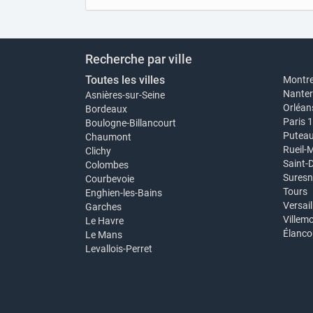
Recherche par ville
Toutes les villes
Montre
Nanter
Asnières-sur-Seine
Orléan
Bordeaux
Paris 
Boulogne-Billancourt
Putea
Chaumont
Rueil-
Clichy
Saint-
Colombes
Suresn
Courbevoie
Tours
Enghien-les-Bains
Versail
Garches
Villem
Le Havre
Élanco
Le Mans
Levallois-Perret