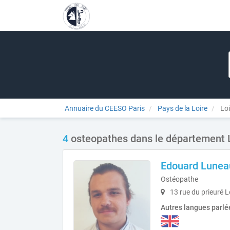
Annuaire du CEESO Paris
Pays de la Loire
Loi
4
osteopathes dans le département L
Edouard Lunea
Ostéopathe
13 rue du prieuré L
Autres langues parlé