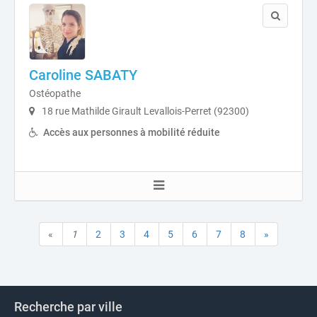
Caroline SABATY
Ostéopathe
18 rue Mathilde Girault Levallois-Perret (92300)
Accès aux personnes à mobilité réduite
«
1
2
3
4
5
6
7
8
»
Recherche par ville