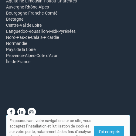
Aquitaine-Limousin-Poitou-Charentes
Auvergne-Rhône-Alpes
Bourgogne-Franche-Comté
Bretagne
Centre-Val de Loire
Languedoc-Roussillon-Midi-Pyrénées
Nord-Pas-de-Calais-Picardie
Normandie
Pays de la Loire
Provence-Alpes-Côte d'Azur
Île-de-France
En poursuivant votre navigation sur ce site, vous
© Annuaire du CEESO Paris 2026 |
Plan du site
|
Mon compte
|
acceptez l'installation et l'utilisation de cookies
Contact
sur votre poste, notamment à des fins d'analyse
J'ai compris