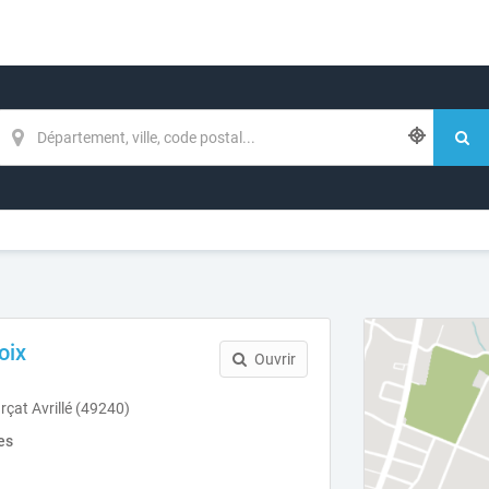
oix
Ouvrir
çat Avrillé (49240)
es