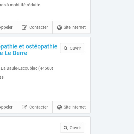
es à mobilité réduite
Appeler
Contacter
Site internet
opathie et ostéopathie
Ouvrir
e Le Berre
s La Baule-Escoublac (44500)
es
Appeler
Contacter
Site internet
Ouvrir