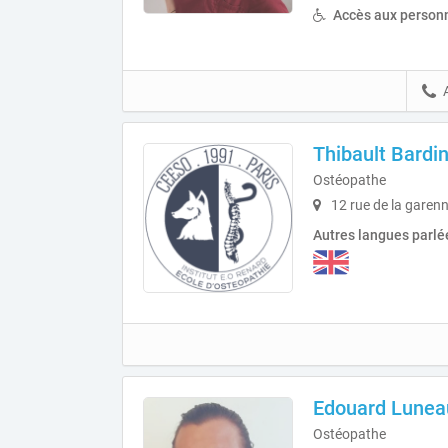
Accès aux personn
Thibault Bardi
Ostéopathe
12 rue de la garen
Autres langues parlé
Edouard Lunea
Ostéopathe