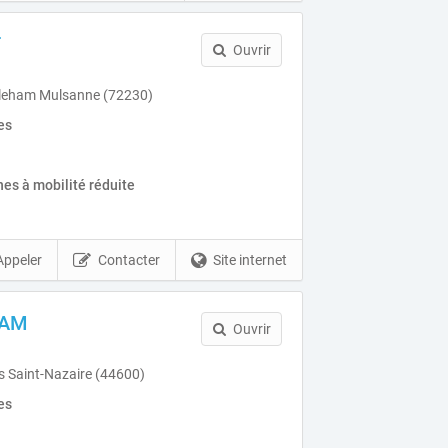
T
Ouvrir
tleham Mulsanne (72230)
es
es à mobilité réduite
Appeler
Contacter
Site internet
NAM
Ouvrir
s Saint-Nazaire (44600)
es