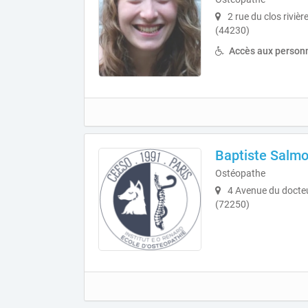
2 rue du clos rivièr
(44230)
Accès aux personn
Baptiste Salm
Ostéopathe
4 Avenue du docteu
(72250)