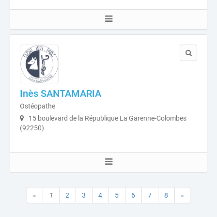
Inès SANTAMARIA
Ostéopathe
15 boulevard de la République La Garenne-Colombes
(92250)
«
1
2
3
4
5
6
7
8
»