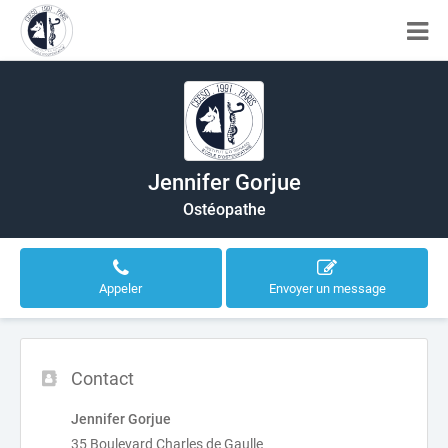
Jennifer Gorjue
Ostéopathe
Appeler
Envoyer un message
Contact
Jennifer Gorjue
35 Boulevard Charles de Gaulle