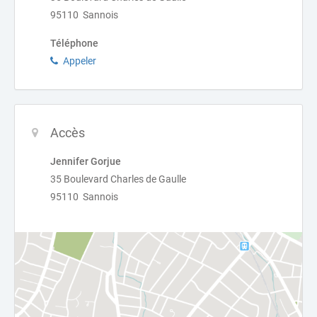
95110 Sannois
Téléphone
Appeler
Accès
Jennifer Gorjue
35 Boulevard Charles de Gaulle
95110 Sannois