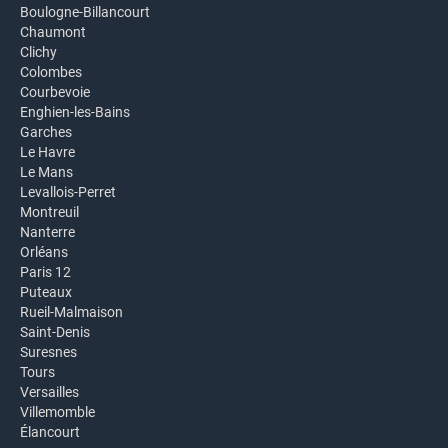
Boulogne-Billancourt
Chaumont
Clichy
Colombes
Courbevoie
Enghien-les-Bains
Garches
Le Havre
Le Mans
Levallois-Perret
Montreuil
Nanterre
Orléans
Paris 12
Puteaux
Rueil-Malmaison
Saint-Denis
Suresnes
Tours
Versailles
Villemomble
Élancourt