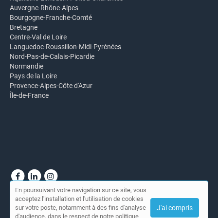
Auvergne-Rhône-Alpes
Bourgogne-Franche-Comté
Bretagne
Centre-Val de Loire
Languedoc-Roussillon-Midi-Pyrénées
Nord-Pas-de-Calais-Picardie
Normandie
Pays de la Loire
Provence-Alpes-Côte d'Azur
Île-de-France
En poursuivant votre navigation sur ce site, vous
© Annuaire du CEESO Paris 2026 |
Plan du site
|
Mon compte
|
acceptez l'installation et l'utilisation de cookies
Contact
sur votre poste, notamment à des fins d'analyse
J'ai compris
|
Mentions légales
d'audience, dans le respect de notre politique