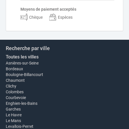
Moyens de paiement acceptés
Chèque
Espèces
Recherche par ville
Toutes les villes
Asnières-sur-Seine
Bordeaux
Boulogne-Billancourt
Chaumont
Clichy
Colombes
Courbevoie
Enghien-les-Bains
Garches
Le Havre
Le Mans
Levallois-Perret