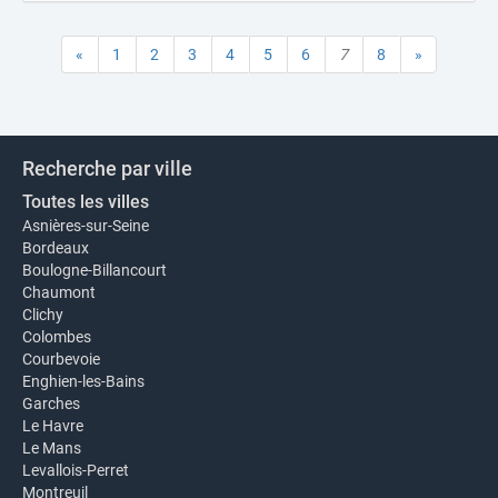
«
1
2
3
4
5
6
7
8
»
Recherche par ville
Toutes les villes
Asnières-sur-Seine
Bordeaux
Boulogne-Billancourt
Chaumont
Clichy
Colombes
Courbevoie
Enghien-les-Bains
Garches
Le Havre
Le Mans
Levallois-Perret
Montreuil