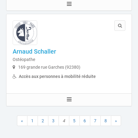
Arnaud Schaller
Ostéopathe
169 grande rue Garches (92380)
Accès aux personnes à mobilité réduite
«
1
2
3
4
5
6
7
8
»