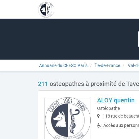
Annuaire du CEESO Paris
Île-de-France
Val-d'
211
osteopathes à proximité de Tav
ALOY quentin
Ostéopathe
118 rue de beauch
Accès aux personn