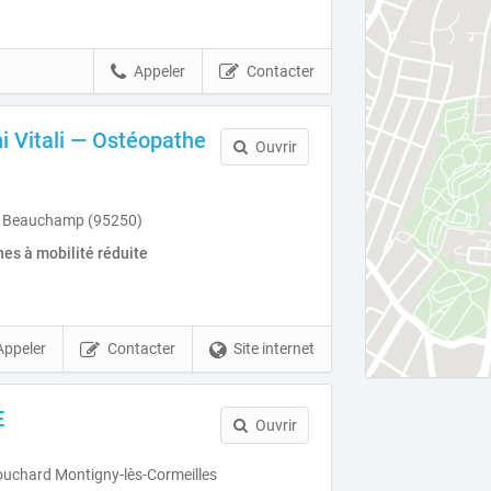
Appeler
Contacter
i Vitali — Ostéopathe
Ouvrir
t Beauchamp (95250)
es à mobilité réduite
Appeler
Contacter
Site internet
E
Ouvrir
ouchard Montigny-lès-Cormeilles