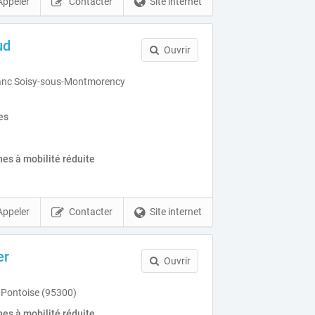
Appeler
Contacter
Site internet
ud
Ouvrir
lanc Soisy-sous-Montmorency
es
es à mobilité réduite
Appeler
Contacter
Site internet
er
Ouvrir
 Pontoise (95300)
es à mobilité réduite