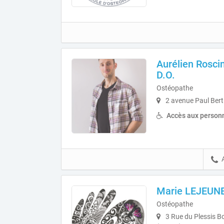
Aurélien Roscin
D.O.
Ostéopathe
2 avenue Paul Ber
Accès aux personn
Marie LEJEUN
Ostéopathe
3 Rue du Plessis B