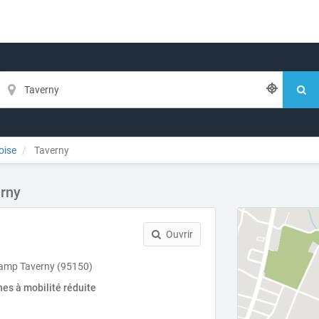
oise
Taverny
erny
Ouvrir
amp Taverny (95150)
es à mobilité réduite