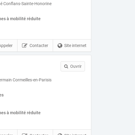
rté Conflans-Sainte-Honorine
es à mobilité réduite
Appeler
Contacter
Site internet
Ouvrir
ermain Cormeilles-en-Parisis
es
es à mobilité réduite