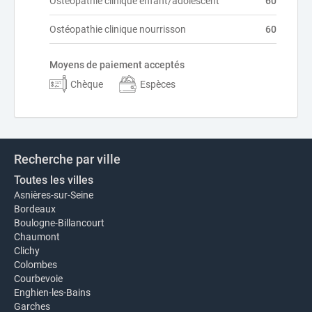
Ostéopathie clinique enfant/adolescent
60
Ostéopathie clinique nourrisson
60
Moyens de paiement acceptés
Chèque
Espèces
Recherche par ville
Toutes les villes
Asnières-sur-Seine
Bordeaux
Boulogne-Billancourt
Chaumont
Clichy
Colombes
Courbevoie
Enghien-les-Bains
Garches