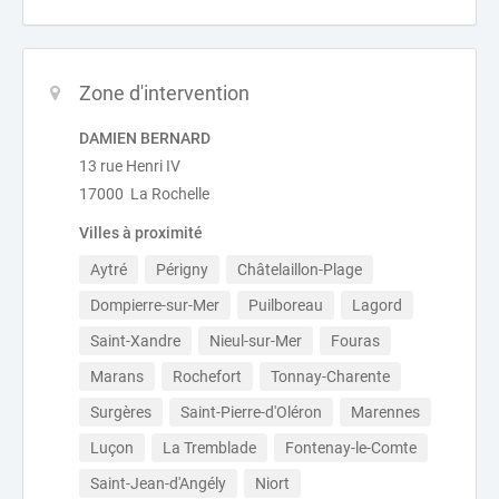
Zone d'intervention
DAMIEN BERNARD
13 rue Henri IV
17000 La Rochelle
Villes à proximité
Aytré
Périgny
Châtelaillon-Plage
Dompierre-sur-Mer
Puilboreau
Lagord
Saint-Xandre
Nieul-sur-Mer
Fouras
Marans
Rochefort
Tonnay-Charente
Surgères
Saint-Pierre-d'Oléron
Marennes
Luçon
La Tremblade
Fontenay-le-Comte
Saint-Jean-d'Angély
Niort