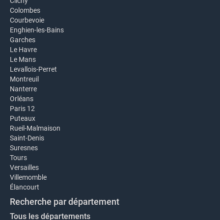
Clichy
Colombes
Courbevoie
Enghien-les-Bains
Garches
Le Havre
Le Mans
Levallois-Perret
Montreuil
Nanterre
Orléans
Paris 12
Puteaux
Rueil-Malmaison
Saint-Denis
Suresnes
Tours
Versailles
Villemomble
Élancourt
Recherche par département
Tous les départements