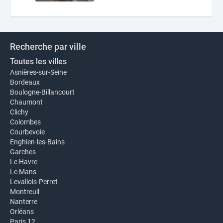
Recherche par ville
Toutes les villes
Asnières-sur-Seine
Bordeaux
Boulogne-Billancourt
Chaumont
Clichy
Colombes
Courbevoie
Enghien-les-Bains
Garches
Le Havre
Le Mans
Levallois-Perret
Montreuil
Nanterre
Orléans
Paris 12