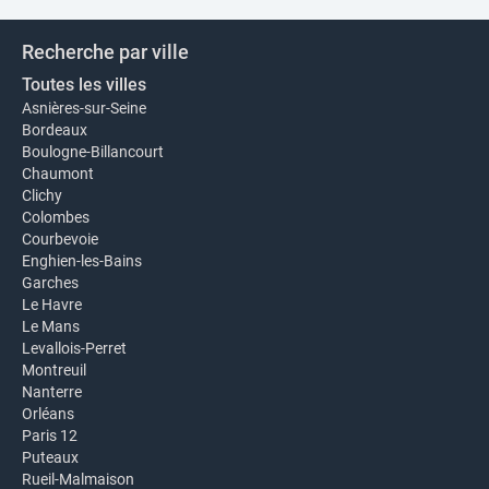
Recherche par ville
Toutes les villes
Asnières-sur-Seine
Bordeaux
Boulogne-Billancourt
Chaumont
Clichy
Colombes
Courbevoie
Enghien-les-Bains
Garches
Le Havre
Le Mans
Levallois-Perret
Montreuil
Nanterre
Orléans
Paris 12
Puteaux
Rueil-Malmaison