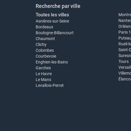
Recherche par ville
Toutes les villes
Montre
Nanter
Asnières-sur-Seine
Orléan
Bordeaux
Paris 
Boulogne-Billancourt
Putea
Chaumont
Rueil-
Clichy
Saint-
Colombes
Suresn
Courbevoie
Tours
Enghien-les-Bains
Versail
Garches
Villem
Le Havre
Élanco
Le Mans
Levallois-Perret