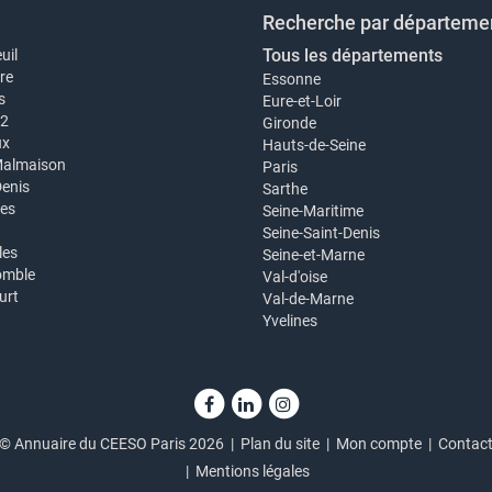
Recherche par départeme
Tous les départements
uil
re
Essonne
s
Eure-et-Loir
12
Gironde
ux
Hauts-de-Seine
Malmaison
Paris
Denis
Sarthe
es
Seine-Maritime
Seine-Saint-Denis
les
Seine-et-Marne
omble
Val-d'oise
urt
Val-de-Marne
Yvelines
© Annuaire du CEESO Paris 2026 |
Plan du site
|
Mon compte
|
Contac
|
Mentions légales