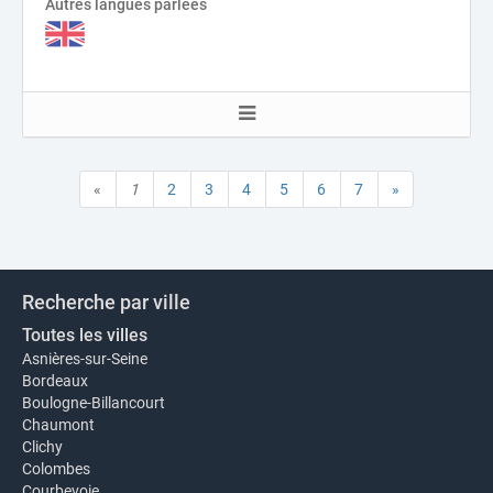
Autres langues parlées
«
1
2
3
4
5
6
7
»
Recherche par ville
Toutes les villes
Asnières-sur-Seine
Bordeaux
Boulogne-Billancourt
Chaumont
Clichy
Colombes
Courbevoie