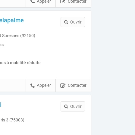
Appeler
Contacter
Delapalme
Ouvrir
it Suresnes (92150)
es
es à mobilité réduite
Appeler
Contacter
i
Ouvrir
ris 3 (75003)