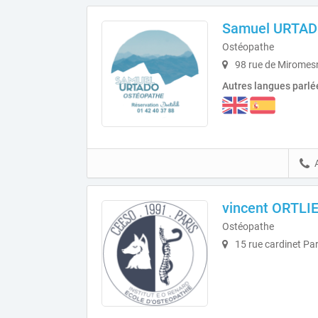
Samuel URTA
Ostéopathe
98 rue de Miromesn
Autres langues parlé
vincent ORTLI
Ostéopathe
15 rue cardinet Pa