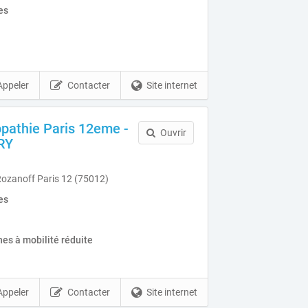
es
Appeler
Contacter
Site internet
opathie Paris 12eme -
Ouvrir
RY
Rozanoff Paris 12 (75012)
es
es à mobilité réduite
Appeler
Contacter
Site internet