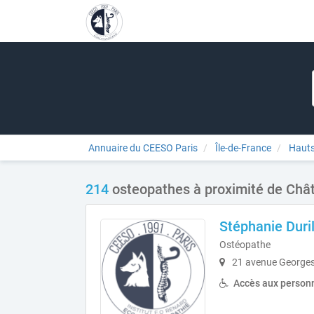
Annuaire du CEESO Paris
Île-de-France
Hauts
214
osteopathes à proximité de Chât
Stéphanie Duri
Ostéopathe
21 avenue Georges
Accès aux personn