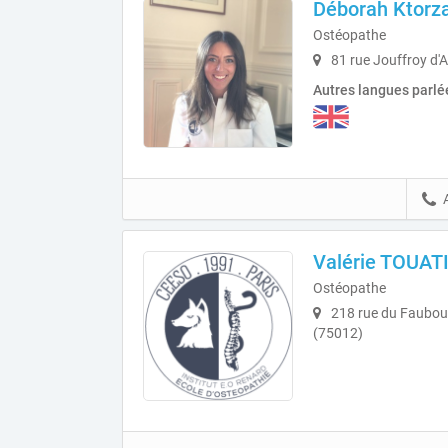
Déborah Ktorz
Ostéopathe
81 rue Jouffroy d'
Autres langues parlé
Valérie TOUAT
Ostéopathe
218 rue du Faubour
(75012)