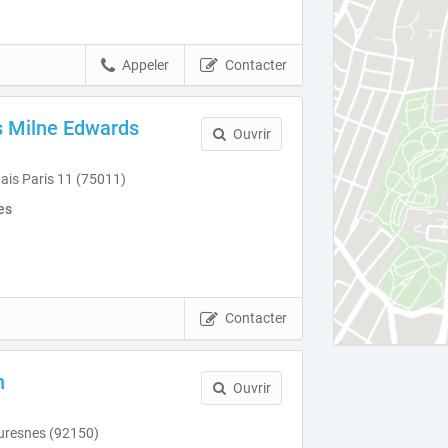
Appeler
Contacter
 Milne Edwards
Ouvrir
is Paris 11 (75011)
es
Contacter
n
Ouvrir
uresnes (92150)